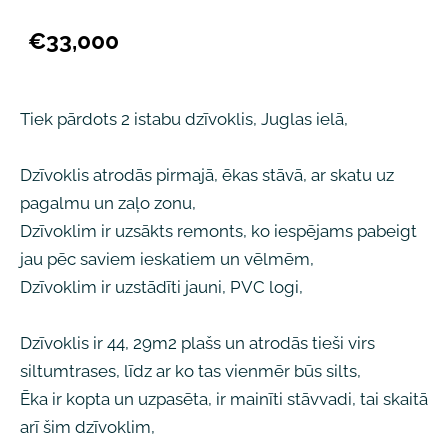
€33,000
Tiek pārdots 2 istabu dzīvoklis, Juglas ielā,
Dzīvoklis atrodās pirmajā, ēkas stāvā, ar skatu uz
pagalmu un zaļo zonu,
Dzīvoklim ir uzsākts remonts, ko iespējams pabeigt
jau pēc saviem ieskatiem un vēlmēm,
Dzīvoklim ir uzstādīti jauni, PVC logi,
Dzīvoklis ir 44, 29m2 plašs un atrodās tieši virs
siltumtrases, līdz ar ko tas vienmēr būs silts,
Ēka ir kopta un uzpasēta, ir mainīti stāvvadi, tai skaitā
arī šim dzīvoklim,