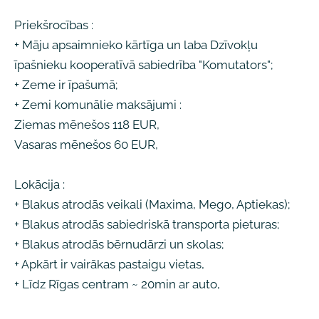
Priekšrocības :
+ Māju apsaimnieko kārtīga un laba Dzīvokļu
īpašnieku kooperatīvā sabiedrība "Komutators";
+ Zeme ir īpašumā;
+ Zemi komunālie maksājumi :
Ziemas mēnešos 118 EUR,
Vasaras mēnešos 60 EUR,
Lokācija :
+ Blakus atrodās veikali (Maxima, Mego, Aptiekas);
+ Blakus atrodās sabiedriskā transporta pieturas;
+ Blakus atrodās bērnudārzi un skolas;
+ Apkārt ir vairākas pastaigu vietas,
+ Līdz Rīgas centram ~ 20min ar auto,