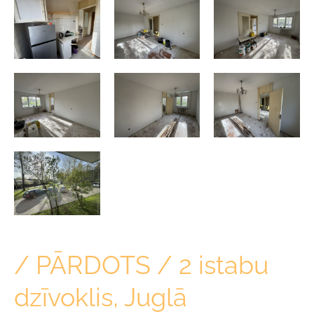
/ PĀRDOTS / 2 istabu
dzīvoklis, Juglā