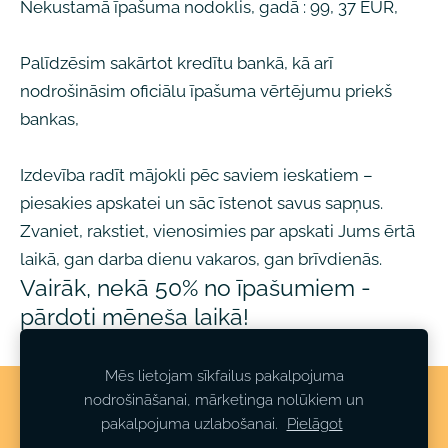
Nekustamā īpašuma nodoklis, gadā : 99, 37 EUR,
Palīdzēsim sakārtot kredītu bankā, kā arī
nodrošināsim oficiālu īpašuma vērtējumu priekš
bankas,
Izdevība radīt mājokli pēc saviem ieskatiem –
piesakies apskatei un sāc īstenot savus sapņus.
Zvaniet, rakstiet, vienosimies par apskati Jums ērtā
laikā, gan darba dienu vakaros, gan brīvdienās.
Vairāk, nekā 50% no īpašumiem -
pārdoti mēneša laikā!
Mēs lietojam sīkfailus pakalpojuma
nodrošināšanai, mārketinga nolūkiem un
Sīkdatnes
pakalpojuma uzlabošanai.
Pielāgot