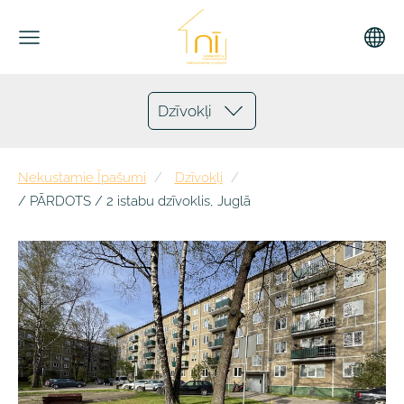
Dzīvokļi
Nekustamie Īpašumi
Dzīvokļi
/ PĀRDOTS / 2 istabu dzīvoklis, Juglā